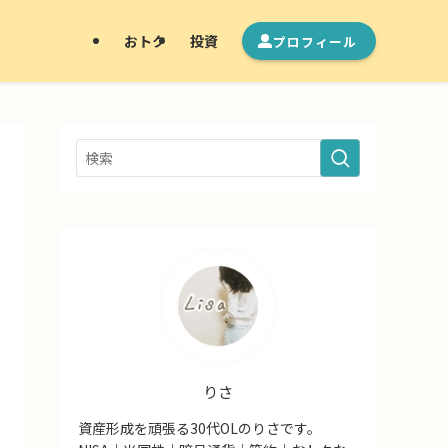
おトク
投資
プロフィール
りさ
資産形成を頑張る30代OLのりさです。